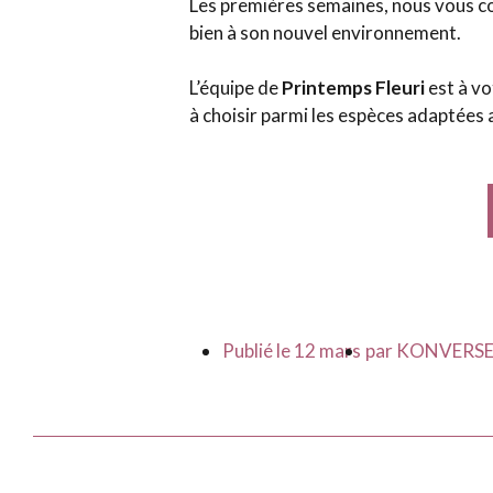
Les premières semaines, nous vous co
bien à son nouvel environnement.
L’équipe de
Printemps Fleuri
est à vo
à choisir parmi les espèces adaptées a
Publié le
12 mars
par
KONVERS